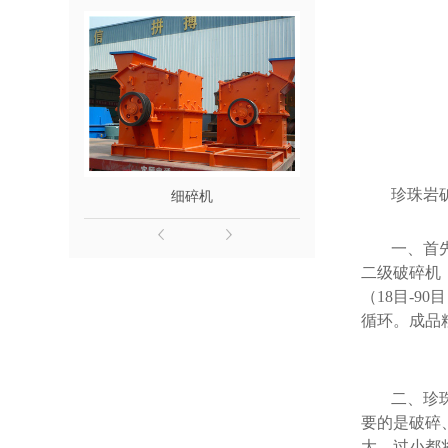
珍珠岩
细碎机
一、首
二级破碎机
（18目-
循环。成品
二、珍
要的是破碎
大、过小都