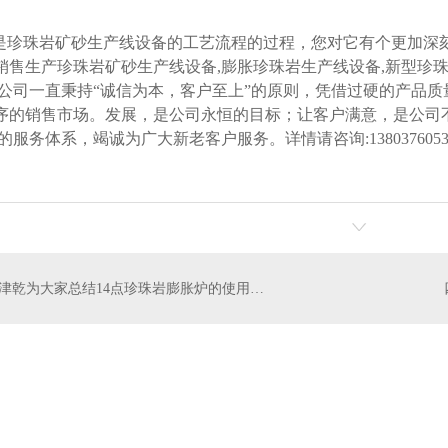
是珍珠岩矿砂生产线设备的工艺流程的过程，您对它有个更加深
销售生产珍珠岩矿砂生产线设备,膨胀珍珠岩生产线设备,新型珍
,公司一直秉持“诚信为本，客户至上”的原则，凭借过硬的产品
序的销售市场。发展，是公司永恒的目标；让客户满意，是公司
的服务体系，竭诚为广大新老客户服务。详情请咨询:1380376053
津乾为大家总结14点珍珠岩膨胀炉的使用方法
信阳市津乾机械设备制造有限公司 备案号：
豫ICP备15009537号-1
网站地
城市分站
:
信阳
技术支持：
无限动力