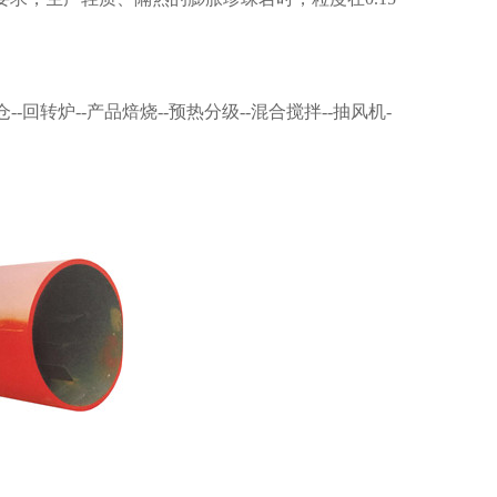
回转炉--产品焙烧--预热分级--混合搅拌--抽风机-