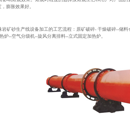
为宜，膨胀效果好。
岩矿砂生产线设备加工的工艺流程：原矿破碎- 干燥破碎--储料仓--
热炉--空气分级机--旋风分离排料--立式固定加热炉。