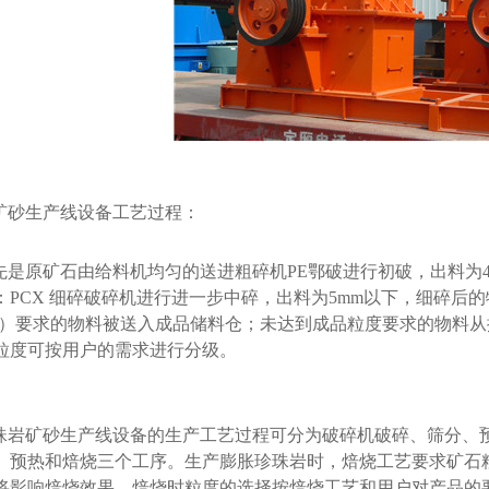
矿砂生产线设备工艺过程：
信阳环保工厂三方位转向皮带机廊道桥
信阳工业园生产骨料线
先是原矿石由给料机均匀的送进粗碎机PE鄂破进行初破，出料为
：PCX 细碎破碎机进行进一步中碎，出料为5mm以下，细碎后
90目）要求的物料被送入成品储料仓；未达到成品粒度要求的物料
粒度可按用户的需求进行分级。
珠岩矿砂生产线设备的生产工艺过程可分为破碎机破碎、筛分、预
、预热和焙烧三个工序。生产膨胀珍珠岩时，焙烧工艺要求矿石粒度均
将影响焙烧效果。焙烧时粒度的选择按焙烧工艺和用户对产品的要