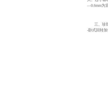
—0.6mm
三、珍珠
-卧式回转加